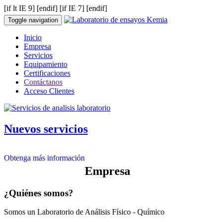
[if lt IE 9]
[endif] [if IE 7]
[endif]
Toggle navigation
Inicio
Empresa
Servicios
Equipamiento
Certificaciones
Contáctanos
Acceso Clientes
Nuevos servicios
Obtenga más información
Empresa
¿Quiénes somos?
Somos un Laboratorio de Análisis Físico - Químico